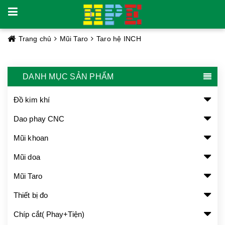
Trang chủ
Mũi Taro
Taro hệ INCH
DANH MỤC SẢN PHẨM
Đồ kim khí
Dao phay CNC
Mũi khoan
Mũi doa
Mũi Taro
Thiết bị đo
Chíp cắt( Phay+Tiện)