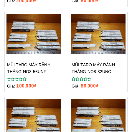
80,000
₫
200,000
₫
Giá:
Giá:
MŨI TARO MÁY RÃNH
MŨI TARO MÁY RÃNH
THẲNG NO3-56UNF
THẲNG NO8-32UNC
100,000
₫
80,000
₫
Giá:
Giá: