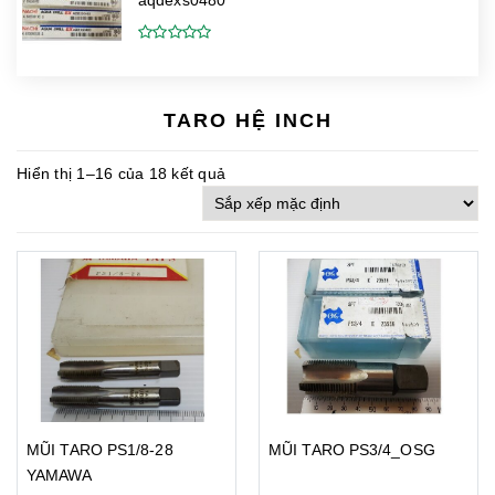
aqdexs0480
TARO HỆ INCH
Hiển thị 1–16 của 18 kết quả
MŨI TARO PS1/8-28
MŨI TARO PS3/4_OSG
YAMAWA