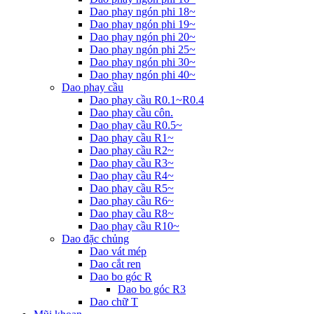
Dao phay ngón phi 18~
Dao phay ngón phi 19~
Dao phay ngón phi 20~
Dao phay ngón phi 25~
Dao phay ngón phi 30~
Dao phay ngón phi 40~
Dao phay cầu
Dao phay cầu R0.1~R0.4
Dao phay cầu côn.
Dao phay cầu R0.5~
Dao phay cầu R1~
Dao phay cầu R2~
Dao phay cầu R3~
Dao phay cầu R4~
Dao phay cầu R5~
Dao phay cầu R6~
Dao phay cầu R8~
Dao phay cầu R10~
Dao đặc chủng
Dao vát mép
Dao cắt ren
Dao bo góc R
Dao bo góc R3
Dao chữ T