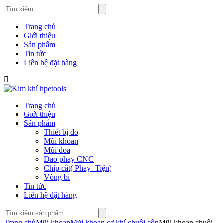
Trang chủ
Giới thiệu
Sản phẩm
Tin tức
Liên hệ đặt hàng
Trang chủ
Giới thiệu
Sản phẩm
Thiết bị đo
Mũi khoan
Mũi doa
Dao phay CNC
Chíp cắt( Phay+Tiện)
Vòng bi
Tin tức
Liên hệ đặt hàng
Trang chủ
Mũi khoan
Mũi khoan cơ khí chuôi côn
Mũi khoan chuôi