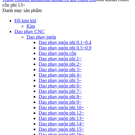
côn phi 13~
Danh mục sản phẩm
Đồ kim khí
Kìm
Dao phay CNC
Dao phay ngón
Dao phay ngón phi 0.1~0.4
Dao phay ngón phi 0.5~0.9
Dao phay ngón côn
Dao phay ngón phi 1~
Dao phay ngón phi 2~
Dao phay ngón phi 3~
Dao phay ngón phi 4~
Dao phay ngón phi 5~
Dao phay ngón phi 6~
Dao phay ngón phi 7~
Dao phay ngón phi 8~
Dao phay ngón phi 9~
Dao phay ngón phi 10~
Dao phay ngón phi 12~
Dao phay ngón phi 13~
Dao phay ngón phi 14~
Dao phay ngón phi 15~
Dao phay ngón phi 16~