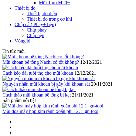
Mũi Taro M20~
Thiết bị đo
Thiết bị đo điện
Thiết bị đo trong cơ khí
Chíp cắt( Phay+Tiện)
Chíp phay
Chíp tiện
Vòng bi
Tin tức mới
Mũi khoan bê tông Nachi có tốt không?
12/12/2021
Cách kéo dài tuổi thọ cho mũi khoan
12/12/2021
Nguyên nhân mũi khoan bị gãy khi khoan sắt
29/11/2021
Cách tháo mũi khoan bê tông bị kẹt
21/11/2021
Sản phẩm nổi bật
Mũi doa máy hợp kim rãnh xoắn phi 12.1_gn-tool