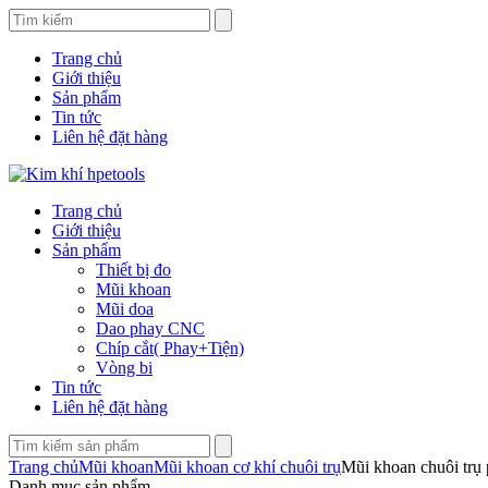
Trang chủ
Giới thiệu
Sản phẩm
Tin tức
Liên hệ đặt hàng
Trang chủ
Giới thiệu
Sản phẩm
Thiết bị đo
Mũi khoan
Mũi doa
Dao phay CNC
Chíp cắt( Phay+Tiện)
Vòng bi
Tin tức
Liên hệ đặt hàng
Trang chủ
Mũi khoan
Mũi khoan cơ khí chuôi trụ
Mũi khoan chuôi trụ 
Danh mục sản phẩm