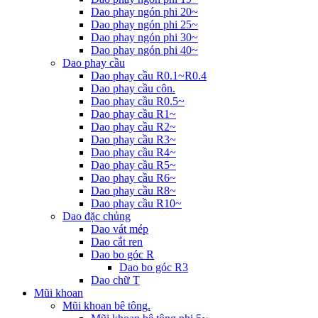
Dao phay ngón phi 20~
Dao phay ngón phi 25~
Dao phay ngón phi 30~
Dao phay ngón phi 40~
Dao phay cầu
Dao phay cầu R0.1~R0.4
Dao phay cầu côn.
Dao phay cầu R0.5~
Dao phay cầu R1~
Dao phay cầu R2~
Dao phay cầu R3~
Dao phay cầu R4~
Dao phay cầu R5~
Dao phay cầu R6~
Dao phay cầu R8~
Dao phay cầu R10~
Dao đặc chủng
Dao vát mép
Dao cắt ren
Dao bo góc R
Dao bo góc R3
Dao chữ T
Mũi khoan
Mũi khoan bê tông.