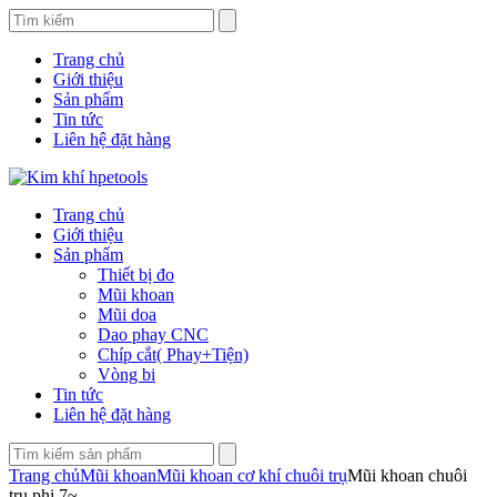
Trang chủ
Giới thiệu
Sản phẩm
Tin tức
Liên hệ đặt hàng
Trang chủ
Giới thiệu
Sản phẩm
Thiết bị đo
Mũi khoan
Mũi doa
Dao phay CNC
Chíp cắt( Phay+Tiện)
Vòng bi
Tin tức
Liên hệ đặt hàng
Trang chủ
Mũi khoan
Mũi khoan cơ khí chuôi trụ
Mũi khoan chuôi
trụ phi 7~