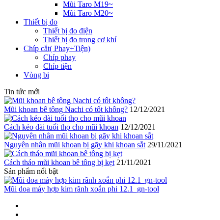
Mũi Taro M19~
Mũi Taro M20~
Thiết bị đo
Thiết bị đo điện
Thiết bị đo trong cơ khí
Chíp cắt( Phay+Tiện)
Chíp phay
Chíp tiện
Vòng bi
Tin tức mới
Mũi khoan bê tông Nachi có tốt không?
12/12/2021
Cách kéo dài tuổi thọ cho mũi khoan
12/12/2021
Nguyên nhân mũi khoan bị gãy khi khoan sắt
29/11/2021
Cách tháo mũi khoan bê tông bị kẹt
21/11/2021
Sản phẩm nổi bật
Mũi doa máy hợp kim rãnh xoắn phi 12.1_gn-tool