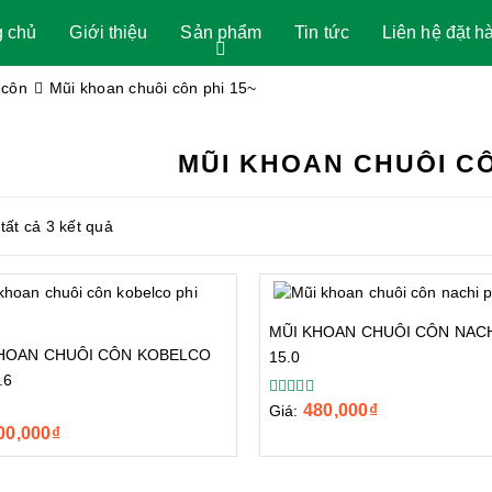
g chủ
Giới thiệu
Sản phẩm
Tin tức
Liên hệ đặt h
 côn
Mũi khoan chuôi côn phi 15~
MŨI KHOAN CHUÔI CÔ
 tất cả 3 kết quả
MŨI KHOAN CHUÔI CÔN NACH
HOAN CHUÔI CÔN KOBELCO
15.0
.6
480,000
₫
Giá:
00,000
₫