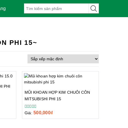
àng
N PHI 15~
I PHI
MŨI KHOAN HỢP KIM CHUÔI CÔN
MITSUBISHI PHI 15
500,000
₫
Giá: