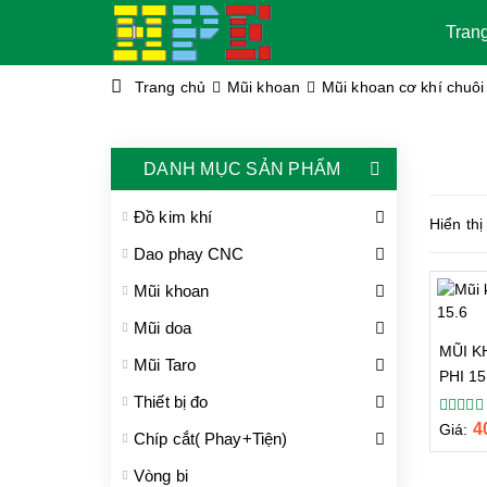
Tran
Trang chủ
Mũi khoan
Mũi khoan cơ khí chuôi
DANH MỤC SẢN PHẨM
Đồ kim khí
Hiển thị
Dao phay CNC
Mũi khoan
Mũi doa
MŨI K
Mũi Taro
PHI 15
Thiết bị đo
4
Giá:
Chíp cắt( Phay+Tiện)
Vòng bi