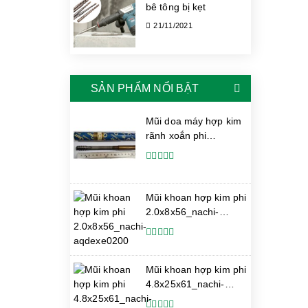
bê tông bị kẹt
21/11/2021
SẢN PHẨM NỔI BẬT
Mũi doa máy hợp kim
rãnh xoắn phi
12.1_gn-tool
Mũi khoan hợp kim phi
2.0x8x56_nachi-
aqdexe0200
Mũi khoan hợp kim phi
4.8x25x61_nachi-
aqdexs0480