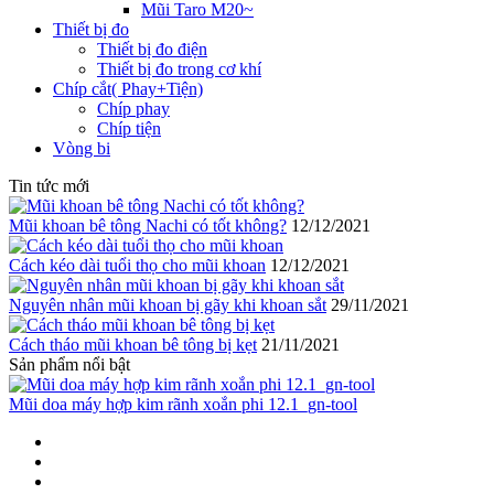
Mũi Taro M20~
Thiết bị đo
Thiết bị đo điện
Thiết bị đo trong cơ khí
Chíp cắt( Phay+Tiện)
Chíp phay
Chíp tiện
Vòng bi
Tin tức mới
Mũi khoan bê tông Nachi có tốt không?
12/12/2021
Cách kéo dài tuổi thọ cho mũi khoan
12/12/2021
Nguyên nhân mũi khoan bị gãy khi khoan sắt
29/11/2021
Cách tháo mũi khoan bê tông bị kẹt
21/11/2021
Sản phẩm nổi bật
Mũi doa máy hợp kim rãnh xoắn phi 12.1_gn-tool