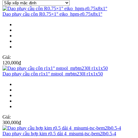
Dao phay cầu côn R0.75×1° eiko_hpm-r0.75x8x1°
Giá:
120,000
₫
Dao phay cầu côn r1x1° nstool_mrbtn230l r1x1x50
Giá:
300,000
₫
Dao phay cầu hợp kim r0.5 dài 4_misumi-tsc-bem2lb0.5-4