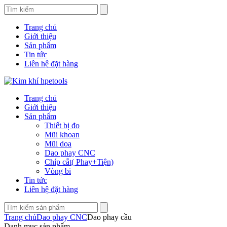
Trang chủ
Giới thiệu
Sản phẩm
Tin tức
Liên hệ đặt hàng
Trang chủ
Giới thiệu
Sản phẩm
Thiết bị đo
Mũi khoan
Mũi doa
Dao phay CNC
Chíp cắt( Phay+Tiện)
Vòng bi
Tin tức
Liên hệ đặt hàng
Trang chủ
Dao phay CNC
Dao phay cầu
Danh mục sản phẩm