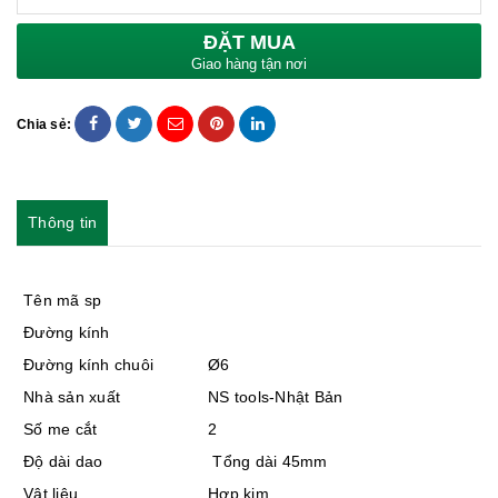
ĐẶT MUA
Giao hàng tận nơi
Chia sẻ:
Thông tin
Tên mã sp
Đường kính
Đường kính chuôi
Ø6
Nhà sản xuất
NS tools-Nhật Bản
Số me cắt
2
Độ dài dao
Tổng dài 45mm
Vật liệu
Hợp kim