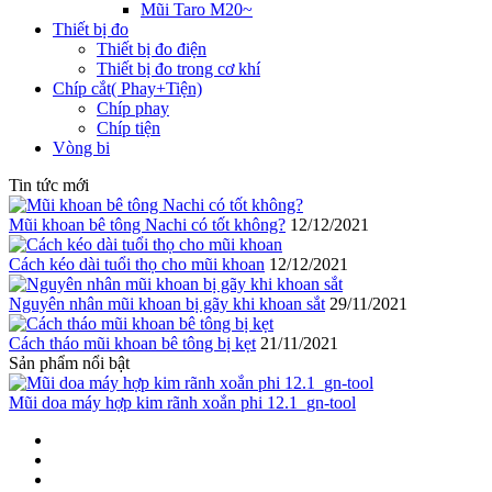
Mũi Taro M20~
Thiết bị đo
Thiết bị đo điện
Thiết bị đo trong cơ khí
Chíp cắt( Phay+Tiện)
Chíp phay
Chíp tiện
Vòng bi
Tin tức mới
Mũi khoan bê tông Nachi có tốt không?
12/12/2021
Cách kéo dài tuổi thọ cho mũi khoan
12/12/2021
Nguyên nhân mũi khoan bị gãy khi khoan sắt
29/11/2021
Cách tháo mũi khoan bê tông bị kẹt
21/11/2021
Sản phẩm nổi bật
Mũi doa máy hợp kim rãnh xoắn phi 12.1_gn-tool