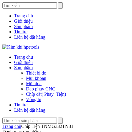
Trang chủ
Giới thiệu
Sản phẩm
Tin tức
Liên hệ đặt hàng
Trang chủ
Giới thiệu
Sản phẩm
Thiết bị đo
Mũi khoan
Mũi doa
Dao phay CNC
Chíp cắt( Phay+Tiện)
Vòng bi
Tin tức
Liên hệ đặt hàng
Trang chủ
Chíp Tiện TNMG332TN31
Danh mục sản phẩm