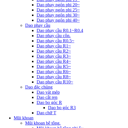
Dao phay ngón phi 20~
Dao phay ngón phi 25~
Dao phay ngón phi 30~
Dao phay ngón phi 40~
Dao phay cầu
Dao phay cầu R0.1~R0.4
Dao phay cầu côn.
Dao phay cầu R0.5~
Dao phay cầu R1~
Dao phay cầu R2~
Dao phay cầu R3~
Dao phay cầu R4~
Dao phay cầu R5~
Dao phay cầu R6~
Dao phay cầu R8~
Dao phay cầu R10~
Dao đặc chủng
Dao vát mép
Dao cắt ren
Dao bo góc R
Dao bo góc R3
Dao chữ T
Mũi khoan
Mũi khoan bê tông.