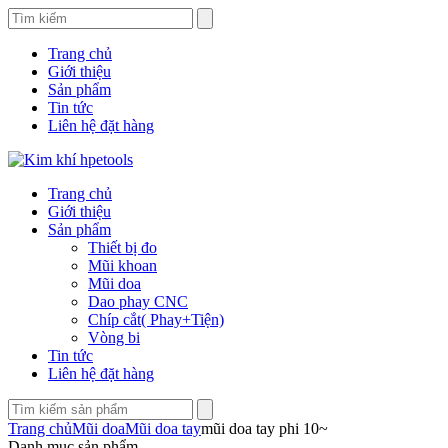
Trang chủ
Giới thiệu
Sản phẩm
Tin tức
Liên hệ đặt hàng
Trang chủ
Giới thiệu
Sản phẩm
Thiết bị đo
Mũi khoan
Mũi doa
Dao phay CNC
Chíp cắt( Phay+Tiện)
Vòng bi
Tin tức
Liên hệ đặt hàng
Trang chủ
Mũi doa
Mũi doa tay
mũi doa tay phi 10~
Danh mục sản phẩm