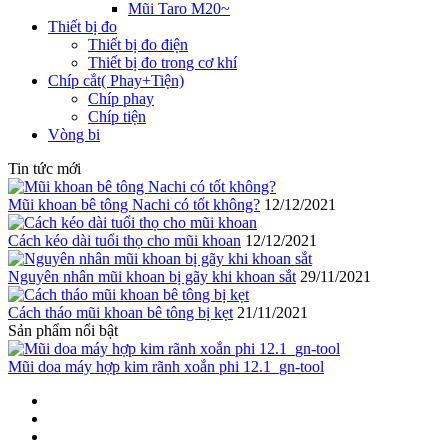
Mũi Taro M20~
Thiết bị đo
Thiết bị đo điện
Thiết bị đo trong cơ khí
Chíp cắt( Phay+Tiện)
Chíp phay
Chíp tiện
Vòng bi
Tin tức mới
Mũi khoan bê tông Nachi có tốt không?
12/12/2021
Cách kéo dài tuổi thọ cho mũi khoan
12/12/2021
Nguyên nhân mũi khoan bị gãy khi khoan sắt
29/11/2021
Cách tháo mũi khoan bê tông bị kẹt
21/11/2021
Sản phẩm nổi bật
Mũi doa máy hợp kim rãnh xoắn phi 12.1_gn-tool